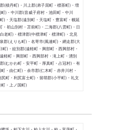
郡(積丹町)・川上郡(弟子屈町・標茶町)・増
陸別町)・中川郡(音威子府村・池田町・中川
町)・天塩郡(遠別町・天塩町・豊富町・幌延
幌町・初山別村・苫前町)・二海郡(八雲町)・日
・白老町)・標津郡(中標津町・標津町)・北見
泉郡(えりも町)・名寄市(風連町)・網走郡(大
臼町)・紋別郡(遠軽町・興部町・西興部村・
郡(遠軽町・興部町・西興部村・滝上町・湧別
払郡(むかわ町・安平町・厚真町・占冠村)・有
長沼町・由仁町)・余市郡(仁木町・赤井川村・
利尻町・利尻富士町)・留萌郡(小平町)・礼文
差町・上ノ国町)
柏鷺坂・柏下古川・柏上古川・柏・富萢町・