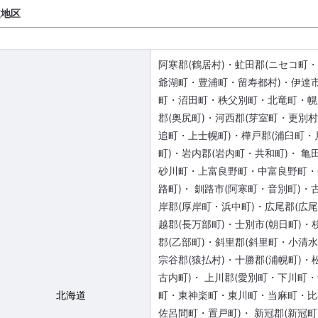
道地区
阿寒郡(鶴居村)・虻田郡(ニセコ
爺湖町・豊浦町・留寿都村)・伊達市(
町・沼田町・秩父別町・北竜町・幌
郡(奥尻町)・河西郡(芽室町・更別
追町・上士幌町)・樺戸郡(浦臼町・
町)・岩内郡(岩内町・共和町)・ 亀
砂川町・上富良野町・中富良野町・
路町)・ 釧路市(阿寒町・音別町)・
岸郡(厚岸町・浜中町)・広尾郡(広尾
越郡(長万部町)・士別市(朝日町)
郡(乙部町)・斜里郡(斜里町・小清水
宗谷郡(猿払村)・十勝郡(浦幌町)・
古内町)・ 上川郡(愛別町・下川町
北海道
町・東神楽町・東川町・当麻町・比
佐呂間町・置戸町)・ 新冠郡(新冠町