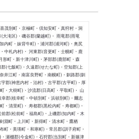
町・喜茂別町・京極町・倶知安町・真狩村・洞
大滝区)・磯谷郡(蘭越町)・ 雨竜郡(雨竜
加内町・妹背牛町)・浦河郡(浦河町)・奥尻
村・中札内村)・ 河東郡(音更町・士幌町・鹿
月形町・新十津川町)・茅部郡(鹿部町・森
田郡(七飯町)・久遠郡(せたな町)・空知郡(上
奈井江町・南富良野町・南幌町)・釧路郡(釧
古宇郡(神恵内村・泊村)・古平郡(古平町)・厚
町・大樹町)・沙流郡(日高町・平取町)・ 山
・枝幸郡(枝幸町・中頓別町・浜頓別町)・爾志
町・清里町)・ 寿都郡(黒松内町・寿都町)・
松前郡(松前町・福島町)・上磯郡(知内町・木
・剣淵町・上川町・新得町・清水町・鷹栖
布町・美瑛町・和寒町)・常呂郡(訓子府町・
)・瀬棚郡(今金町)・石狩郡(当別町・新篠津