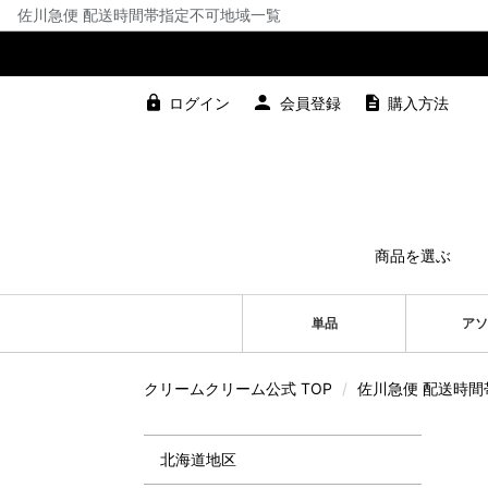
佐川急便 配送時間帯指定不可地域一覧
ログイン
会員登録
購入方法
商品を選ぶ
単品
アソ
クリームクリーム公式 TOP
/
佐川急便 配送時
北海道地区