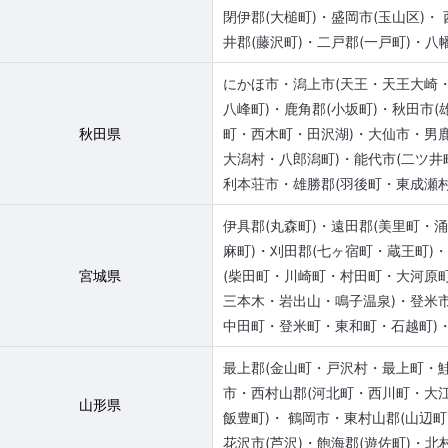
閉伊郡(大槌町)・盛岡市(玉山区)・
井郡(藤沢町)・二戸郡(一戸町)・八
にかほ市・潟上市(天王・天王大崎
八峰町)・鹿角郡(小坂町)・秋田市(
秋田県
町・西木町・田沢湖)・大仙市・男
大潟村・八郎潟町)・能代市(二ツ井
利本荘市・雄勝郡(羽後町・東成瀬村
伊具郡(丸森町)・遠田郡(美里町・涌
麻町)・刈田郡(七ヶ宿町・蔵王町)
宮城県
(柴田町・川崎町・村田町・大河原
三本木・岩出山・鳴子温泉)・登米
中田町・登米町・東和町・石越町)・
最上郡(金山町・戸沢村・最上町・
市・西村山郡(河北町・西川町・大
山形県
飯豊町)・ 鶴岡市・東村山郡(山辺
花沢市(芦沢)・飽海郡(遊佐町)・北