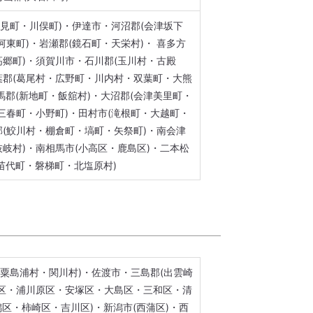
国見町・川俣町)・伊達市・河沼郡(会津坂下
河東町)・岩瀬郡(鏡石町・天栄村)・ 喜多方
高郷町)・須賀川市・石川郡(玉川村・古殿
葉郡(葛尾村・広野町・川内村・双葉町・大熊
馬郡(新地町・飯舘村)・大沼郡(会津美里町・
三春町・小野町)・田村市(滝根町・大越町・
郡(鮫川村・棚倉町・塙町・矢祭町)・南会津
岐村)・南相馬市(小高区・鹿島区)・二本松
苗代町・磐梯町・北塩原村)
(粟島浦村・関川村)・佐渡市・三島郡(出雲崎
和区・浦川原区・安塚区・大島区・三和区・清
区・柿崎区・吉川区)・新潟市(西蒲区)・西