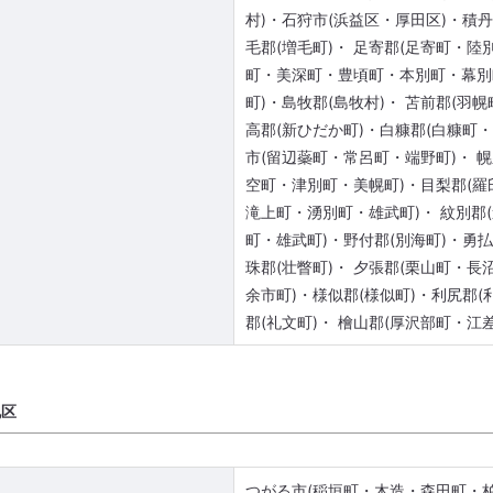
村)・石狩市(浜益区・厚田区)・積丹
毛郡(増毛町)・ 足寄郡(足寄町・
町・美深町・豊頃町・本別町・幕別
町)・島牧郡(島牧村)・ 苫前郡(羽
高郡(新ひだか町)・白糠郡(白糠町
市(留辺蘂町・常呂町・端野町)・ 幌
空町・津別町・美幌町)・目梨郡(羅
滝上町・湧別町・雄武町)・ 紋別
町・雄武町)・野付郡(別海町)・勇
珠郡(壮瞥町)・ 夕張郡(栗山町・
余市町)・様似郡(様似町)・利尻郡(
郡(礼文町)・ 檜山郡(厚沢部町・江
地区
つがる市(稲垣町・木造・森田町・