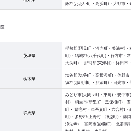
飯郡(おおい町・高浜町)・大野市・丹
地区
稲敷郡(阿見町・河内町・美浦村)・
茨城県
町)・結城郡(八千代町)・行方市・
大洗町)・ 那珂郡(東海村)・鉾田市
塩谷郡(塩谷町・高根沢町)・佐野市
栃木県
須郡(那珂川町・那須町)・日光市・
みどり市(大間々町・東町)・安中市
村)・桐生市(新里町・黒保根町)・
町・ 嬬恋村・東吾妻町・六合村)・
群馬県
町)・多野郡(上野村・神流町)・藤
浄法寺)・ 富岡市(妙義町)・北群馬