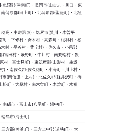
中魚沼郡(津南町)・長岡市(山古志・川口・東
・南蒲原郡(田上町)・北蒲原郡(聖籠町)・北魚
・穂高・中房温泉)・塩尻市(贄川・木曽平
阿南町・下條村・喬木村・高森町・根羽村・松
売木村・平谷村・豊丘村)・佐久市・小県郡
那郡(宮田村・辰野町・中川村・南箕輪村・飯
・原村・富士見町)・東筑摩郡(山形村・生坂
村)・南佐久郡(佐久穂町・小海町・川上村・
田市(南信濃・上村)・北佐久郡(軽井沢町・御
・上松町・大桑村・南木曽町・木曽町・木祖
・南砺市・富山市(八尾町・婦中町)
・輪島市(海士町)
・三方郡(美浜町)・三方上中郡(若狭町)・大