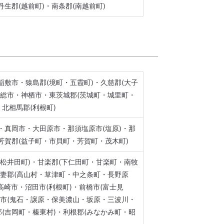
生郡(越前町)・南条郡(南越前町)
稲敷市・猿島郡(境町・五霞町)・久慈郡(大子
常総市・神栖市・東茨城郡(茨城町・城里町・
・北相馬郡(利根町)
・真岡市・大田原市・那須塩原市(塩原)・那
芳賀郡(益子町・市貝町・芳賀町・茂木町)
(松井田町)・甘楽郡(下仁田町・甘楽町・南牧
吾妻郡(高山村・草津町・中之条町・長野原
高崎市・沼田市(利根町)・前橋市(富士見
岡市(鬼石・譲原・保美濃山・坂原・三波川・
郡(吉岡町・榛東村)・利根郡(みなかみ町・昭