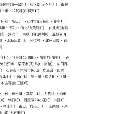
 西磐井郡(平泉町)・胆沢郡(金ケ崎町)・東磐
幡平市・和賀郡(西和賀町)
・昭和・飯田川)・山本郡(三種町・藤里町・
雄和・河辺)・仙北郡(美郷町)・ 仙北市(角館
鹿市・湯沢市・南秋田郡(井川町・五城目町・
町)・北秋田郡(上小阿仁村)・北秋田市・ 由
)
谷町)・牡鹿郡(女川町)・加美郡(加美町・色
・気仙沼市・栗原市(高清水・築館)・ 柴田郡
町)・石巻市・大崎市(松山・鹿島台・田尻・
市(津山町・米山町・豊里町・南方町・迫町・
本吉郡(南三陸町)
鮭川村・舟形町・真室川町・大蔵村)・酒田
江町・朝日町)・西置賜郡(小国町・白鷹町・
町・中山町)・東田川郡(三川町・庄内町)・尾
村山郡(大石田町)