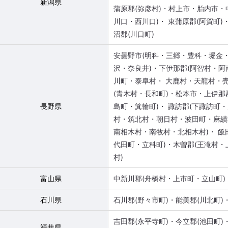
新潟県
蒲原郡(弥彦村)・村上市・胎内市・
川口・西川口)・ 東蒲原郡(阿賀町)
沼郡(川口町)
安曇野市(明科・三郷・豊科・堀金
沢・奈良井)・下伊那郡(阿智村・
川町・泰阜村・ 大鹿村・天龍村・
(青木村・長和町)・松本市・上伊
長野県
島町・箕輪町)・ 諏訪郡(下諏訪町
村・筑北村・朝日村・波田町・麻績
南相木村・南牧村・北相木村)・ 飯
代田町・立科町)・木曽郡(王滝村
村)
富山県
中新川郡(舟橋村・上市町・立山町)
石川県
石川郡(野々市町)・能美郡(川北町)
吉田郡(永平寺町)・今立郡(池田町)
福井県