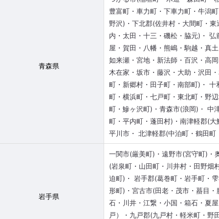
豊富町・車力町・下車力町・牛潟町
野沢)・下北郡(佐井村・大間町・東
内・太田・十三・磯松・脇元)・ 弘
屋・賀田・八幡・熊嶋・駒越・真土
如来瀬・宮地・新法師・百沢・高岡
青森県
木在家・坂市・藤沢・大助・沢田・
町・新郷村・田子町・南部町)・ 十
町・横浜町・七戸町・東北町・野辺
町・鰺ヶ沢町)・青森市(浪岡)・ 中
町・平内町・蓬田村)・南津軽郡(大
平川市・ 北津軽郡(中泊町・鶴田町
一関市(厳美町)・遠野市(宮守町)
(岩泉町・山田町・川井村・田野畑
迫町)・ 岩手郡(葛巻町・岩手町・雫
形町)・宮古市(田老・茂市・蟇目
岩手県
石・川井・江繋・小国・箱石・夏屋
戸）・九戸郡(九戸村・軽米町・野田