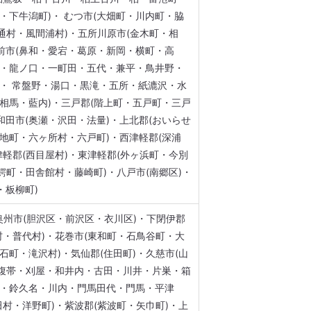
・下牛潟町)・ むつ市(大畑町・川内町・脇
通村・風間浦村)・五所川原市(金木町・相
前市(鼻和・愛宕・葛原・新岡・横町・高
・龍ノ口・一町田・五代・兼平・鳥井野・
・ 常盤野・湯口・黒滝・五所・紙漉沢・水
相馬・藍内)・三戸郡(階上町・五戸町・三戸
和田市(奥瀬・沢田・法量)・上北郡(おいらせ
地町・六ヶ所村・六戸町)・西津軽郡(深浦
津軽郡(西目屋村)・東津軽郡(外ヶ浜町・今別
鰐町・田舎館村・藤崎町)・八戸市(南郷区)・
・板柳町)
・奥州市(胆沢区・前沢区・衣川区)・下閉伊郡
村・普代村)・花巻市(東和町・石鳥谷町・大
石町・滝沢村)・気仙郡(住田町)・久慈市(山
・腹帯・刈屋・和井内・古田・川井・片巣・箱
・鈴久名・川内・門馬田代・門馬・平津
村・洋野町)・紫波郡(紫波町・矢巾町)・上