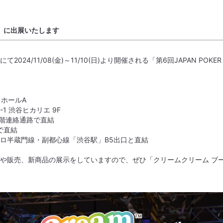
VAL」に出展いたします
24/11/08(金)～11/10(日)より開催される「第6回JAPAN POKER
 ホールA
-1 渋谷ヒカリエ 9F
2階連絡通路で直結
で直結
ロ半蔵門線・副都心線「渋谷駅」B5出口と直結
や販売、新商品の展示をしていますので、ぜひ「クリームクリーム ブ