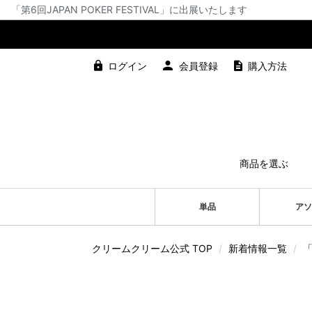
「第6回JAPAN POKER FESTIVAL」に出展いたします
ログイン
会員登録
購入方法
商品を選ぶ
単品
アソ
クリームクリーム公式 TOP
/
新着情報一覧
/
「