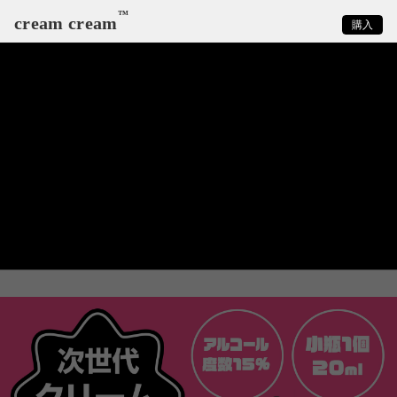
™
cream cream
購入