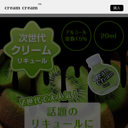
™
cream cream
購入