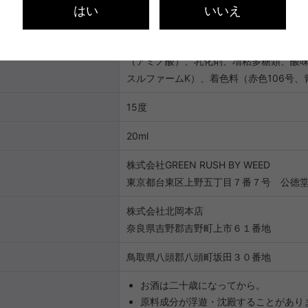
はい
いいえ
リキュール
醸造アルコール（国内製造）、乳等を主
（アミノ酸）、乳化剤、増粘多糖類、酸
スルファームK）、着色料（赤色106号、
15度
20ml
株式会社GREEN RUSH BY WEED
東京都台東区上野五丁目７番７号 公徳
株式会社北岡本店
奈良県吉野郡吉野町上市６１番地
鳥取県八頭郡八頭町坂田３０番地
お酒は二十歳になってから。
原料成分が浮遊・沈殿することがあり