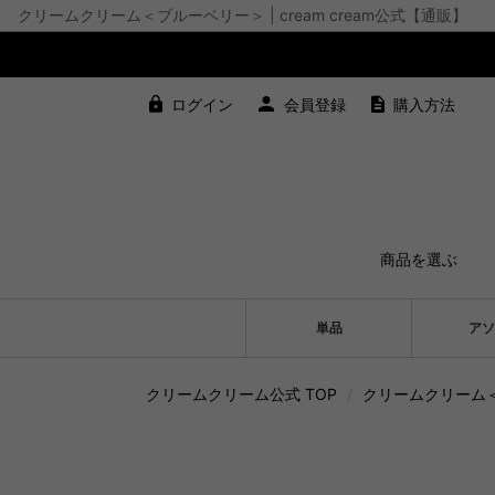
クリームクリーム＜ブルーベリー＞ | cream cream公式【通販】
ログイン
会員登録
購入方法
商品を選ぶ
単品
アソ
クリームクリーム公式 TOP
/
クリームクリーム