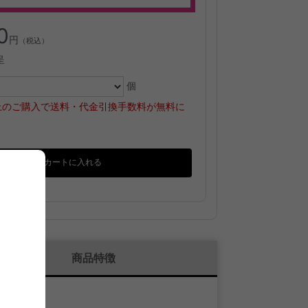
0
円
（税込）
呈
個
円以上のご購入で送料・代金引換手数料が無料に
カートに入れる
？
商品特徴