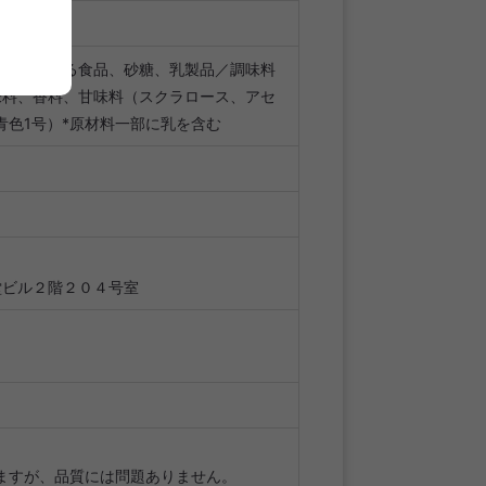
要原料とする食品、砂糖、乳製品／調味料
味料、香料、甘味料（スクラロース、アセ
青色1号）*原材料一部に乳を含む
堂ビル２階２０４号室
ますが、品質には問題ありません。