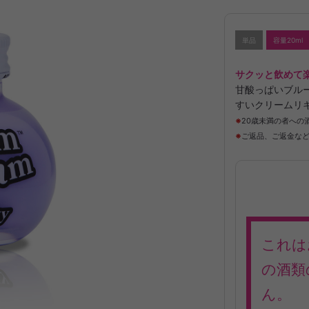
単品
容量20ml
サクッと飲めて
甘酸っぱいブル
すいクリームリ
※
20歳未満の者への
※
ご返品、ご返金な
これは
の酒類
ん。