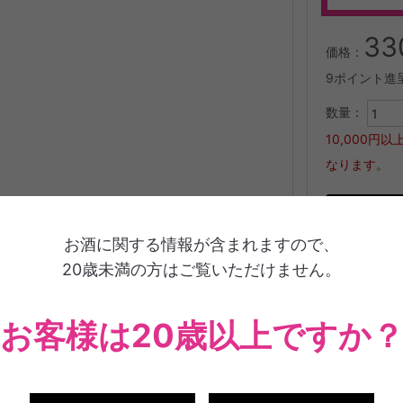
33
価格：
9ポイント進
数量：
10,000
なります。
お酒に関する情報が含まれますので、
20歳未満の方はご覧いただけません。
お客様は20歳以上ですか
商品説明