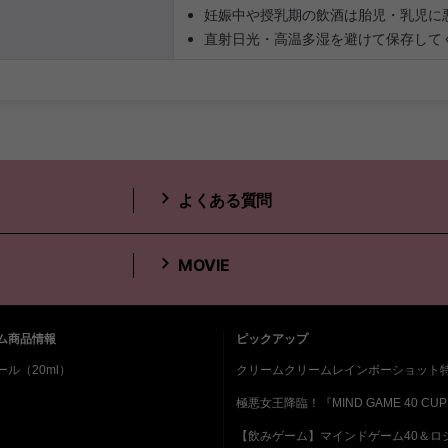
妊娠中や授乳期の飲酒は胎児・乳児に
直射日光・高温多湿を避けて保存して
よくある質問
MOVIE
ム商品情報
ピックアップ
ル（20ml）
クリームクリームレインボーショット
極悪女王降臨！『MIND GAME 40 CUP
【飲みゲーム】マインドゲーム40＆ロ