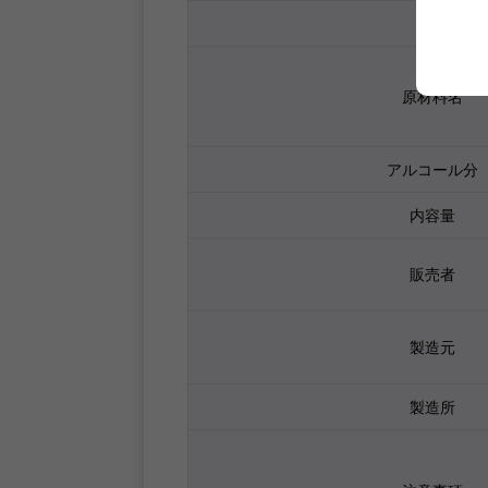
品目
原材料名
アルコール分
内容量
販売者
製造元
製造所