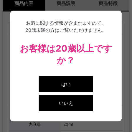
商品内容
商品説明
商品特徴
お酒に関する情報が含まれますので、
品目
リキュール
20歳未満の方はご覧いただけません。
醸造アルコール（国内製
お客様は20歳以上です
造）、チョコドリンク（砂
糖、ココアパウダー、ホエイ
か？
パウダー、クリーム、脱脂粉
原材料名
乳、洋酒、食塩）、砂糖、乳
製品／調味料（アミノ酸）、
はい
増粘多糖類、ｐH調整剤、香
料、甘味料（スクラロース）*
原材料一部に乳を含む
いいえ
アルコール分
15度
内容量
20ml