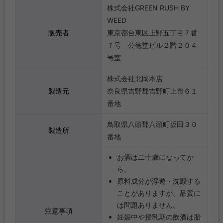
株式会社GREEN RUSH BY
WEED
販売者
東京都台東区上野五丁目７番
７号 公徳堂ビル２階２０４
号室
株式会社北岡本店
製造元
奈良県吉野郡吉野町上市６１
番地
鳥取県八頭郡八頭町坂田３０
製造所
番地
お酒は二十歳になってか
ら。
原料成分が浮遊・沈殿する
ことがありますが、品質に
は問題ありません。
注意事項
妊娠中や授乳期の飲酒は胎