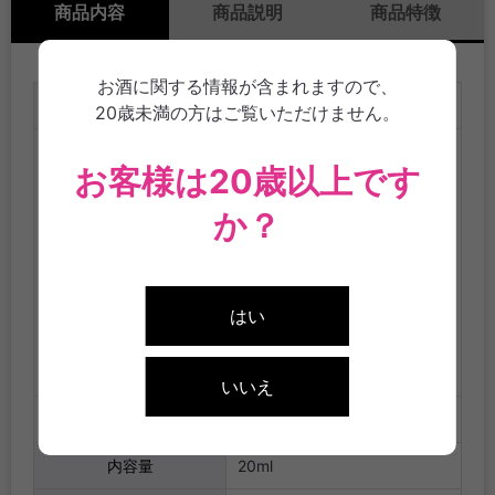
商品内容
商品説明
商品特徴
お酒に関する情報が含まれますので、
品目
リキュール
20歳未満の方はご覧いただけません。
醸造アルコール（国内製
お客様は20歳以上です
造）、糖類（砂糖、果糖）、
乳等を主要原料とする食品、
か？
乳製品、緑茶エキス、食塩／
原材料名
調味料（アミノ酸）、乳化
剤、増粘多糖類、香料、ｐH調
はい
整剤、着色料（黄色4号、黄色
5号、青色1号）※原材料一部
に乳を含む
いいえ
アルコール分
15度
内容量
20ml