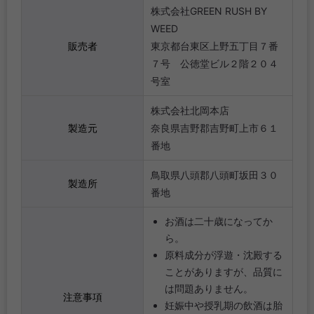
株式会社GREEN RUSH BY
WEED
販売者
東京都台東区上野五丁目７番
７号 公徳堂ビル２階２０４
号室
株式会社北岡本店
製造元
奈良県吉野郡吉野町上市６１
番地
鳥取県八頭郡八頭町坂田３０
製造所
番地
お酒は二十歳になってか
ら。
原料成分が浮遊・沈殿する
ことがありますが、品質に
は問題ありません。
注意事項
妊娠中や授乳期の飲酒は胎