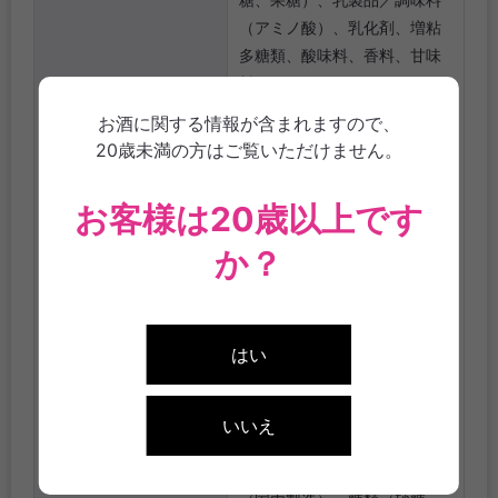
（アミノ酸）、乳化剤、増粘
多糖類、酸味料、香料、甘味
料（スクラロース、アセスル
ファームK）、着色料（赤色
お酒に関する情報が含まれますので、
40号）*原材料一部に乳を含
20歳未満の方はご覧いただけません。
む
●マンゴーオレンジ：醸造ア
お客様は20歳以上です
ルコール（国内製造）、糖類
（砂糖、果糖）、乳等を主要
か？
原料とする食品、乳製品／調
味料（アミノ酸）、乳化剤、
増粘多糖類、酸味料、香料、
はい
甘味料（スクラロース、アセ
スルファームK）、着色料（黄
色5号）*原材料一部に乳を含
いいえ
む
●バナナ：醸造アルコール