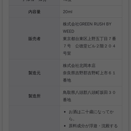
内容量
20ml
株式会社GREEN RUSH BY
WEED
販売者
東京都台東区上野五丁目７番
７号 公徳堂ビル２階２０４
号室
株式会社北岡本店
製造元
奈良県吉野郡吉野町上市６１
番地
鳥取県八頭郡八頭町坂田３０
製造所
番地
お酒は二十歳になってか
ら。
原料成分が浮遊・沈殿する