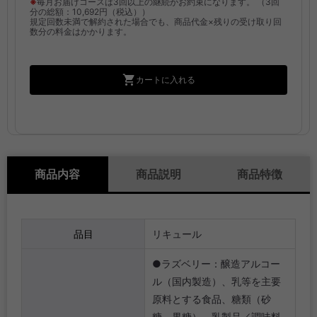
※
毎月お届けコースは3回以上の継続がお約束になります。
（3回
分の総額：10,692円（税込））
規定回数未満で解約された場合でも、商品代金×残りの受け取り回
数分の料金はかかります。
カートに入れる
商品内容
商品説明
商品特徴
品目
リキュール
●ラズベリー：醸造アルコー
ル（国内製造）、乳等を主要
原料とする食品、糖類（砂
糖、果糖）、乳製品／調味料