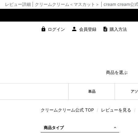
レビュー詳細 | クリームクリーム＜マスカット＞ | cream cream
ログイン
会員登録
購入方法
商品を選ぶ
単品
アソ
クリームクリーム公式 TOP
/
レビューを見る
/
商品タイプ