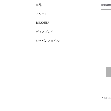
cre
単品
アソート
1箱20個入
ディスプレイ
ジャパンスタイル
・cr