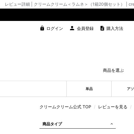
レビュー詳細 | クリームクリーム＜ラムネ＞（1箱20個セット） | cre
ログイン
会員登録
購入方法
商品を選ぶ
単品
アソ
クリームクリーム公式 TOP
/
レビューを見る
/
商品タイプ