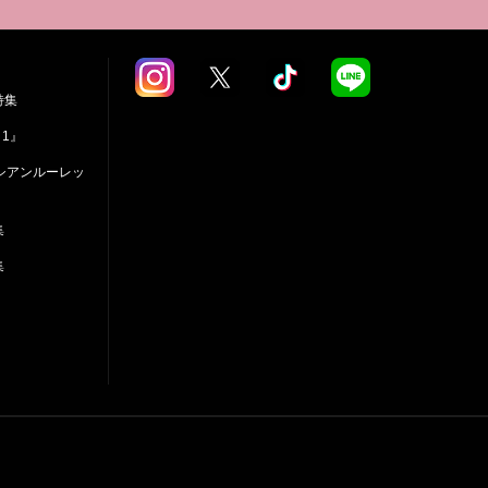
特集
 1』
シアンルーレッ
集
集